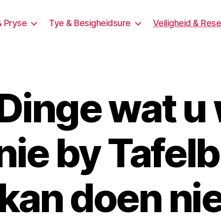
& Pryse
Tye & Besigheidsure
Veiligheid & Res
Dinge wat u
nie by Tafel
kan doen ni