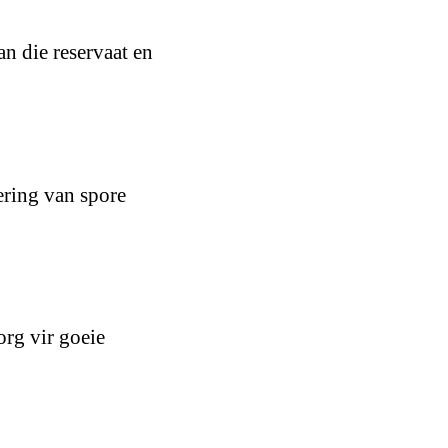
an die reservaat en
ering van spore
org vir goeie