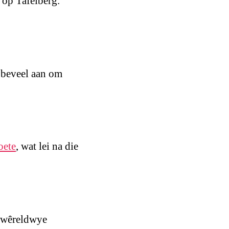
 op Tafelberg.
s beveel aan om
oete
, wat lei na die
n wêreldwye