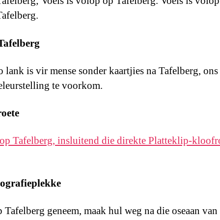
Tafelberg; Voëls is volop op Tafelberg. Voëls is volop
Tafelberg.
 Tafelberg
o lank is vir mense sonder kaartjies na Tafelberg, on
eleurstelling te voorkom.
roete
 op Tafelberg, insluitend die direkte Platteklip-kloofr
tografieplekke
op Tafelberg geneem, maak hul weg na die oseaan va