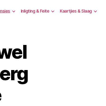
ensies
Inligting & Feite
Kaartjies & Slaag
 wel
berg
e