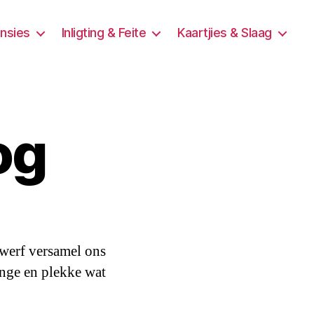
ensies
Inligting & Feite
Kaartjies & Slaag
og
bwerf versamel ons
inge en plekke wat