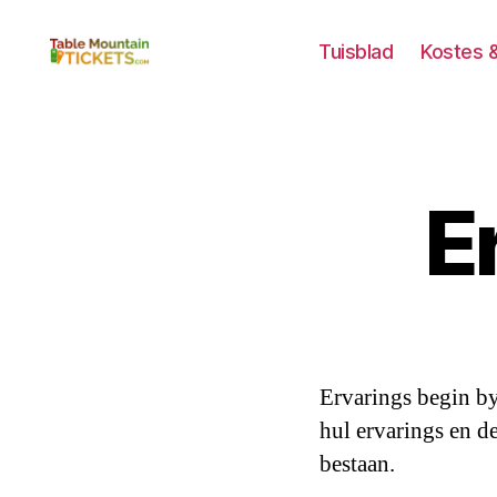
Tuisblad
Kostes 
Tafelberg
Kaartjies
E
Ervarings begin by
hul ervarings en d
bestaan.