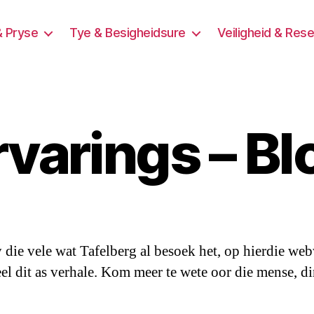
& Pryse
Tye & Besigheidsure
Veiligheid & Res
rvarings – Bl
 die vele wat Tafelberg al besoek het, op hierdie we
eel dit as verhale. Kom meer te wete oor die mense, d