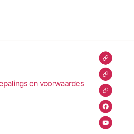
TripAdvisor
Hallo
epalings en voorwaardes
Peter
TrustPilot
Facebook
YouTube