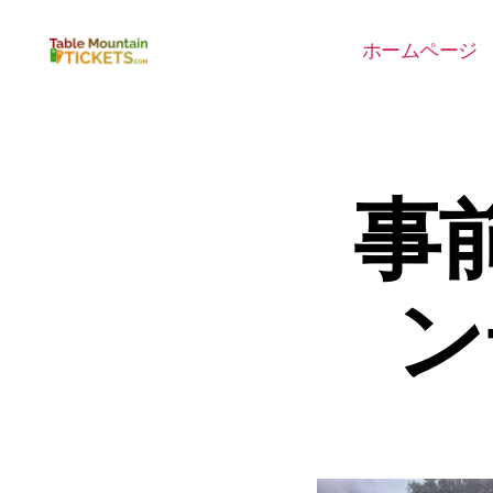
ホームページ
テ
ー
ブ
ル
マ
事
ウ
ン
テ
ン
チ
ン
ケ
ッ
ト