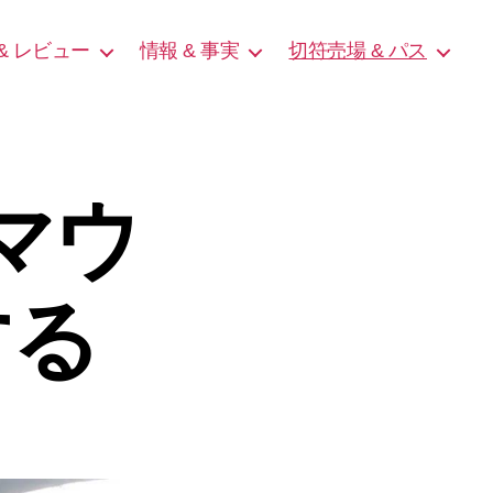
& レビュー
情報 & 事実
切符売場 & パス
マウ
する