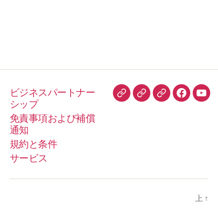
ビジネスパートナー
ト
HelloPeter
TrustPilot
フ
You
シップ
リ
ェ
免責事項および補償
ッ
イ
通知
プ
ス
規約と条件
ア
ブ
サービス
ド
ッ
バ
ク
イ
上
↑
ザ
ー