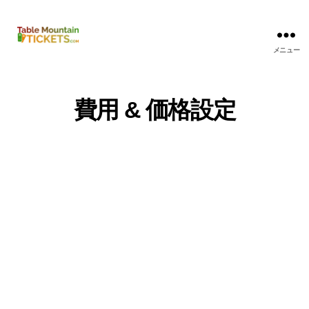
メニュー
テ
ー
ブ
ル
費用 & 価格設定
マ
ウ
ン
テ
ン
チ
ケ
ッ
ト