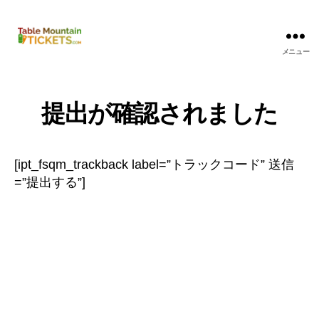
メニュー
テ
ー
ブ
ル
提出が確認されました
マ
ウ
ン
[ipt_fsqm_trackback label=”トラックコード” 送信
テ
ン
=”提出する”]
チ
ケ
ッ
ト