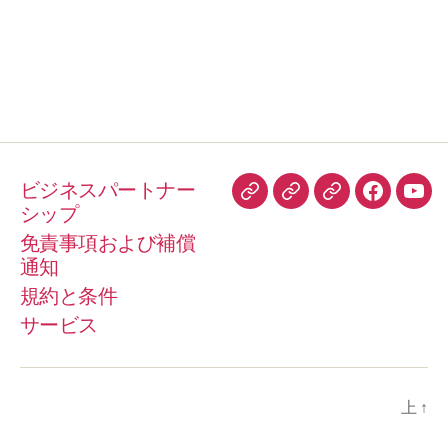
ビジネスパートナー
ト
HelloPeter
TrustPilot
フ
You
シップ
リ
ェ
免責事項および補償
ッ
イ
通知
プ
ス
規約と条件
ア
ブ
サービス
ド
ッ
バ
ク
イ
上
↑
ザ
ー