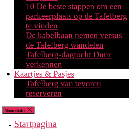
10 De beste stappen om een ​​
parkeerplaats op de Tafelberg
te vinden
De kabelbaan nemen versus
de Tafelberg wandelen
Tafelberg-dagtocht Duur
verkennen
Kaartjes & Pasjes
Tafelberg van tevoren
reserveren
Menu sluiten
Startpagina