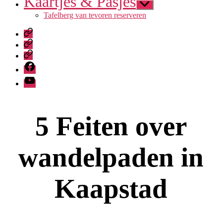
Kaartjes & Pasjes
Submenu
weergeven
Tafelberg van tevoren reserveren
TripAdvisor
Hallo
Peter
TrustPilot
Facebook
YouTube
5 Feiten over
wandelpaden in
Kaapstad