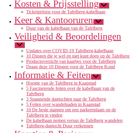
Kosten & Prijsstelling
Submenu
weergeven
Ticketprijzen voor de Tafelberg-kabelbaan
Keer & Kantooruren
Submenu
weergeven
Duur van de kabelbaan van de Tafelberg
Veiligheid & Beoordelingen
Submenu
weergeven
Updates over COVID-19 Tafelberg-kabelbaan
10 Dingen die je wel en niet kunt doen op de Tafelberg
Productoverzicht van kaartjes voor de Tafelberg
Draag deze 10 Dingen voor de Tafelberg Koud
Informatie & Feiten
Submenu
weergeven
Hoogte van de Tafelberg in Kaapstad
5 Fascinerende feiten over de kabelbaan van de
Tafelberg
3 Spannende dagtochten naar de Tafelberg
5 Feiten over wandelpaden in Kaapstad
10 De beste stappen om een ​​parkeerplaats op de
Tafelberg te vinden
De kabelbaan nemen versus de Tafelberg wandelen
Tafelberg-dagtocht Duur verkennen