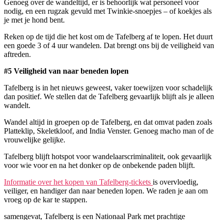
Genoeg over de wandeltijd, er is behoorlijk wat personeel voor
nodig, en een rugzak gevuld met Twinkie-snoepjes – of koekjes als
je met je hond bent.
Reken op de tijd die het kost om de Tafelberg af te lopen. Het duurt
een goede 3 of 4 uur wandelen. Dat brengt ons bij de veiligheid van
aftreden.
#5 Veiligheid van naar beneden lopen
Tafelberg is in het nieuws geweest, vaker toewijzen voor schadelijk
dan positief. We stellen dat de Tafelberg gevaarlijk blijft als je alleen
wandelt.
Wandel altijd in groepen op de Tafelberg, en dat omvat paden zoals
Platteklip, Skeletkloof, and India Venster. Genoeg macho man of de
vrouwelijke gelijke.
Tafelberg blijft hotspot voor wandelaarscriminaliteit, ook gevaarlijk
voor wie voor en na het donker op de onbekende paden blijft.
Informatie over het kopen van Tafelberg-tickets
is overvloedig,
veiliger, en handiger dan naar beneden lopen. We raden je aan om
vroeg op de kar te stappen.
samengevat, Tafelberg is een Nationaal Park met prachtige