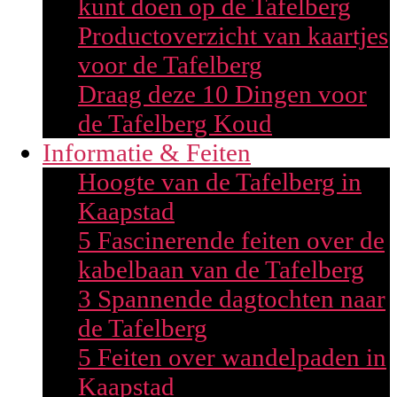
kunt doen op de Tafelberg
Productoverzicht van kaartjes
voor de Tafelberg
Draag deze 10 Dingen voor
de Tafelberg Koud
Informatie & Feiten
Hoogte van de Tafelberg in
Kaapstad
5 Fascinerende feiten over de
kabelbaan van de Tafelberg
3 Spannende dagtochten naar
de Tafelberg
5 Feiten over wandelpaden in
Kaapstad