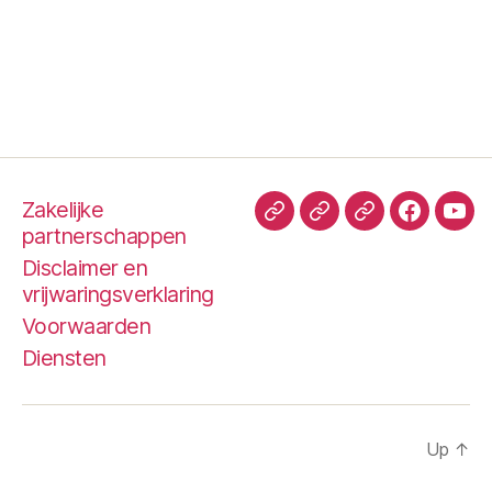
Zakelijke
TripAdvisor
Hallo
TrustPilot
Faceboo
You
partnerschappen
Peter
Disclaimer en
vrijwaringsverklaring
Voorwaarden
Diensten
Up
↑