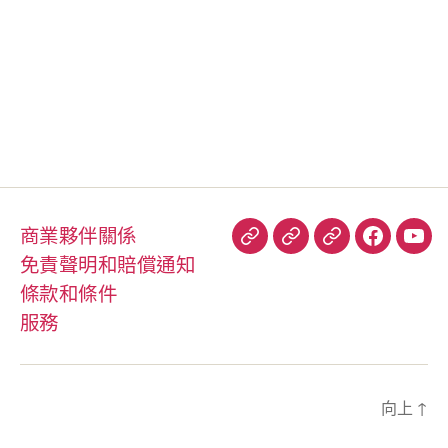
商業夥伴關係
到
你
信
Facebook
You
免責聲明和賠償通知
到
好
任
條款和條件
網
彼
飛
服務
得
行
員
向上
↑