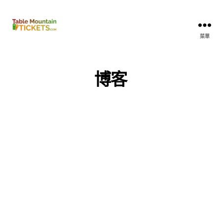
桌
菜單
山
門
票
博客