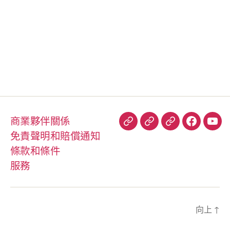
商業夥伴關係
到
你
信
Facebook
You
免責聲明和賠償通知
到
好
任
條款和條件
網
彼
飛
服務
得
行
員
向上
↑