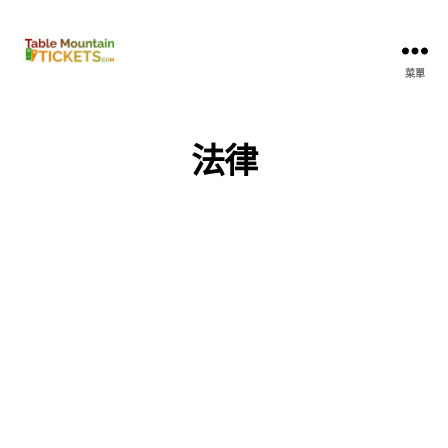
桌
菜單
山
門
票
法律