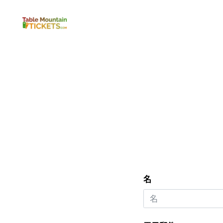
桌
山
門
票
名