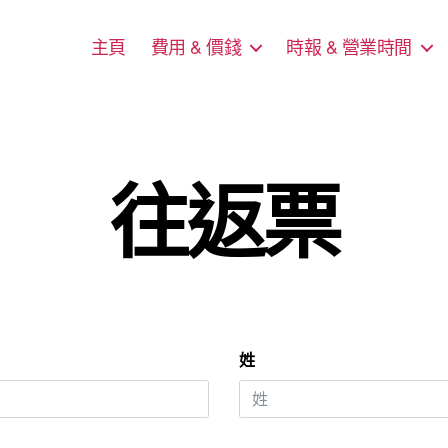
主頁
費用 & 價錢
時報 & 營業時間
往返票
姓