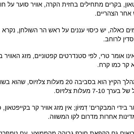
טאון, בקרים מתחילים בחזית הקרה, אוויר סוער על ח
חר הצהריים.
ים כאלה, יש כיסוי עננים על ראש הר השולחן, נקרא 
סדין לרוחב.
נו אומר טרי, לפי סטנדרטים קפטוניים, מזג האוויר ב
 קר כמו קרח.
מזג האוויר הקר במהלך הקיץ הוא בסביבה 20 מעלות צלז
7- מעלות צלזיוס.
ידי המבקרים’ דִמיוֹן; אין מזג אוויר קר בקייפטאון, 
ינות אחרות מדרום לקו המשווה.
 רואים גם הקפאת חורף גבוהה מהממוצע, עם טמפרטו