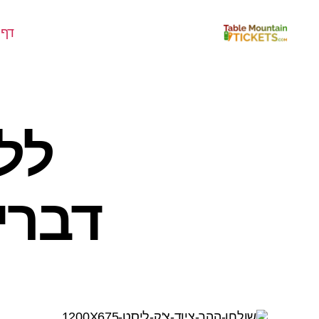
דף 
כרטיסי
הר
השולחן
דברי