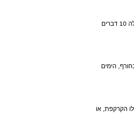
לבוש חורף חשוב להר השולחן בקייפטאון. הימנע מהקור והתחמם עם אלה 10 דברים
חורף, הימים
לו הקרקפת, או