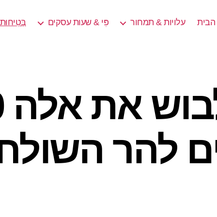
הבית
עלויות & תמחור
פִּי & שעות עסקים
בְּטִיחוּ
לל
ם להר השולחן