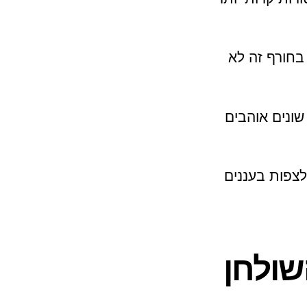
 גפן מתוק של הטווחים. עלוב 10 מעלות בחורף זה לא
 שהיית מצפה מהסרט Frozen, אנשים שונים אוהבים
לצפות בעננים
להר השולחן