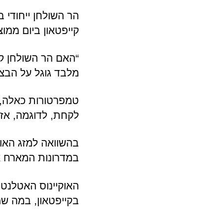
הר השולחן ייחודי 
קייפטאון ביום ממוצ
“האם הר השולחן קר
מלבד גוגל על ​​הבצ
טמפרטורות כאלה, 
לקחת, לדוגמה, אזור ה-CBD של קי
במדרונות המארח א
האוקיינוס ​​האטלנ
בקייפטאון, במה שמ