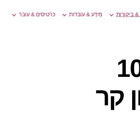
ת & ביקורות
מֵידָע & עובדות
כרטיסים & עובר
בוש את אלה 10
 קר