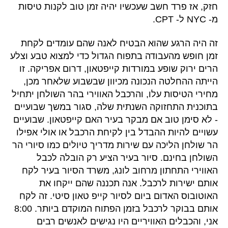
חזק, אז פרד חשב שעכשיו יהיה זמן טוב לקנות טיסות
מ- NYC ל- CPT.
זה היה הרגע שהוא הבטיח לאנה שהם עומדים לקחת
זמן חופש מהעבודה בתפוח הגדול כדי למצוא טבע וצלע
הרים ירוק שופע במורדות קייפטאון, דרום אפריקה. זו
הייתה ההחלטה הנכונה מכיוון שבשבוע שלאחר מכן,
מחירי הטיסות עלו, והרכבל האווירי בהר השולחן יתחיל
בתוכנית התחזוקה השנתית שלה, סגור במשך שבועיים
- לא סימן טוב אם מבקר בעיר האם קייפטאון. שבועיים
עשויים להיות ההבדל בין לקיחת הרכבל או אולי אפילו
הר שולחן הליכה עם שירות מדריך טיולים כמו סיורי הר
השולחן בחינם. סיור בעיר הציע רק הובלה לכבל
האווירי התחתון מרחוב לונג, משרד הסיור בעיר לקח
אותם ישירות לרכבל. אנה תכננה שהם ייקחו את
האוטובוס האדום ביום לסיור קייפ טאון סיטי. זה לקח
אותם בבוקר לרכבל בזמן הפתוח המוקדם ביותר. 8:00
אני, והכבלים האוויריים היו נגישים לאנשים רבים