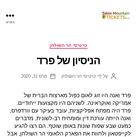
תַפרִיט
כרטיסי
הר
השולחן
קטגוריות
כרטיסי הר השולחן
הניסיון של פרד
עַל יְדֵי
כרטיסי הר השולחן
מַרס 31, 2020
מחבר
תאריך
הפוסט
פרסום
פרד ואנה היו זוג לאום כפול מארצות הברית של
אמריקה ואוקראינה. לשניהם היו מקצועות ייחודיים.
פרד היה מפתח אפליקציות, עובד בעיקר עם וורדפרס,
ואנה הייתה עורכת דין ומומחית רב-לשונית, מדברים
כמעט שבע שפות שונות באופן שוטף. הם רצו להגיע
לקייפטאון ולחוות את הפארק הלאומי הר השולחן, אבל