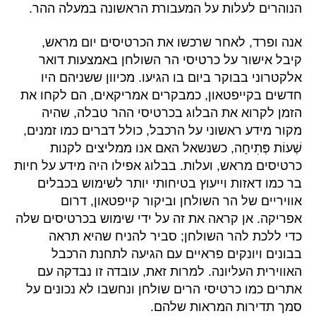
הנוהרים לעלות על המעבורת הראשונה במעלה ההר.
אנה ופרד, לאחר שרכשו את הכרטיסים יום מראש,
קיבל אישור על כרטיסי הר השולחן באמצעות דואר
אלקטרוני בבוקר ביום בו הגיעו. מכיוון ששניהם היו
חדשים בקייפטאון, כמבקרים אמריקאים, הם לקחו את
הזמן לקרוא את הבלוג בכרטיסי ההר טבלה, שהיה
מקור מידע ראשוני על הרכבל, כולל דברים כמו זמנים,
שְׁעוֹת פְּתִיחָה, כשנשאל האם אנו ממליצים לקנות
כרטיסים מראש, ועלות. בבלוג אפילו היה מידע על חיות
בר כמו דאזות וייעוץ בטיחותי יותר לשימוש בכבלים
אוויריים של הר השולחן וביקור קייפטאון, דרום
אפריקה. אן קראה את זה על ידי שימוש בכרטיסים שלה
כדי ללכת להר השולחן; סביר להניח שהיא תראה
בבונים ויונקים פראיים עם הגיעה לתחנת הרכבל
האווירית העליונה. למרות זאת, עובדה זו נבדקה עם
אתרים כמו כרטיסי הרים שולחן ונחשבו לא נכונים על
סמך תדירות המראות שלהם.