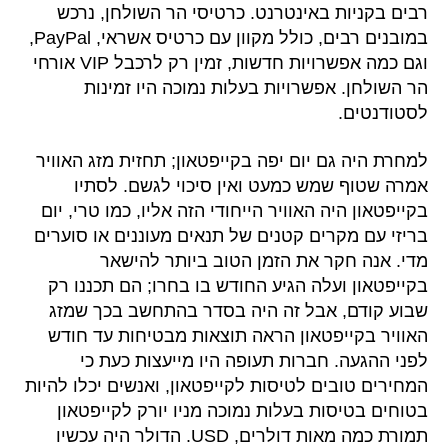
רבים בקניות באינטרנט. כרטיסי הר השולחן, נרכש
במובנים רבים, כולל מקוון עם כרטיס אשראי, PayPal,
וגם כמה אפשרויות חדשות, זמין רק לרכבל VIP אורחי
הר השולחן. אפשרויות בעלות נמוכה היו זמינות
לסטודנטים.
למחרת היה גם יום יפה בקייפטאון; תחזית מזג האוויר
אמרה שטוף שמש כמעט ואין סיכוי לגשם. לסתיו
בקייפטאון היה האוויר הייחודי הזה אליו, כמו טרי, יום
בריזי עם מקרים קטנים של תנאים מעוננים או סוערים
מדי. אנה חקר את הזמן הטוב ביותר להישאר
בקייפטאון ועלה הגיע החודש בו בחרו; הם תכננו רק
שבוע קודם, אבל זה היה בסדר בהתחשב בכך שמזג
האוויר בקייפטאון הראה תוצאות מבטיחות עד חודש
לפני ההגעה. חברות תעופה היו מייעצות כעת כי
המחירים טובים לטיסות לקייפטאון, ואנשים יכלו להיות
בטוחים בטיסות בעלות נמוכה מניו יורק לקייפטאון
תמורת כמה מאות דולרים, USD. הדולר היה עכשיו