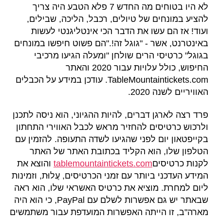
לא היו בטוחים מה החדש 7 פלא הטבע היה צריך
להציע במונחים של טיולים, רכבל, הליכה, שבילים,
ועוד! אז הם עשו את הדבר הכי אינטליגנטי לעשות
באינטרנט, אשר - "גוגל זה!."הם פשוט חיפשו במונחים
בגוגל" כרטיסי הרים שולחן "ומעלה הגיעו מרכיבי
החיפוש, כולל עלויות עבור 2020 והאתר
TableMountaintickets.com. עודכן במידע על הכבלים
האוויריים לשנה 2020.
פרד רצה לארגן דברים, להיות ההגיוני, הוא ניסה לתכנן
ולרכוש כרטיסים להחזיר מראש לכבל האווירי התחתון
בקייפטאון יום לפני שהגיעו לשדה התעופה. להזמין עם
הטלפון שלו, הוא הקליד בכתובת האתר של האתר
לקנות כרטיסים
tablemountaintickets.com
והוצא את
המידע העדכני ביותר עם זמני הכרטיסים, עֲלוּת, וזמינות
ליום למחרת. מוציא את כרטיס האשראי שלו, הוא ראה
שבאתר יש גם אפשרות לשלם עם PayPal, כי הוא היה
מארה"ב, זו הייתה האפשרות המועדפת עבור משתמשים