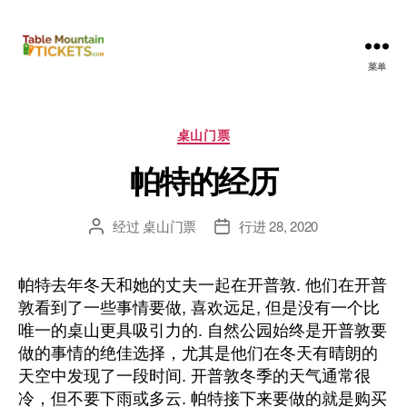
桌
菜单
山
门
票
分
桌山门票
类
帕特的经历
目
录
经过
桌山门票
行进 28, 2020
发
发
表
布
作
日
帕特去年冬天和她的丈夫一起在开普敦. 他们在开普
者
期
敦看到了一些事情要做, 喜欢远足, 但是没有一个比
唯一的桌山更具吸引力的. 自然公园始终是开普敦要
做的事情的绝佳选择，尤其是他们在冬天有晴朗的
天空中发现了一段时间. 开普敦冬季的天气通常很
冷，但不要下雨或多云. 帕特接下来要做的就是购买