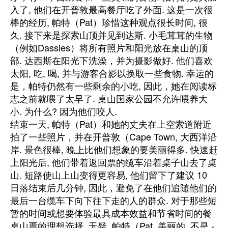
入了, 他们在开普敦最高餐厅吃了外面. 这是一次很
棒的经历, 帕特（Pat）珍惜这种观点很长时间, 很
久. 接下来是探索山顶并见到达斯. 小毛茸茸的生物
（例如Dassies）将所有照片和阳光放在桌山的顶
部. 达西斯在阳光下洗澡，并为摄影做好. 他们喜欢
太阳, 吃, 喝, 并与游客合影以换取一些食物. 幸运的
是，帕特仍然有一些剩余的小吃, 因此，她在阅读标
志之前就喂了太早了. 桌山国家公园不允许喂养大
小. 为什么? 因为他们咬人.
结束一天, 帕特（Pat）和她的丈夫在上空索道附近
拍了一些照片，并在开普敦（Cape Town, 大西洋沿
岸. 景色很棒, 晚上比他们想象的要美丽得多. 快速赶
上阳光后, 他们带着返回票的缆车沿着桌子山去了桌
山. 短路使山上山变得更容易, 他们留下了建议 10
日落结束后几分钟, 因此，避免了在他们追随他们的
最后一台缆车下向下往下走的人的群众. 对于那些短
暂的时间或想要体验最具成本效益和节省时间的餐
桌山票的理想选择. 无疑, 帕特（Pat. 美丽的, 不是 -