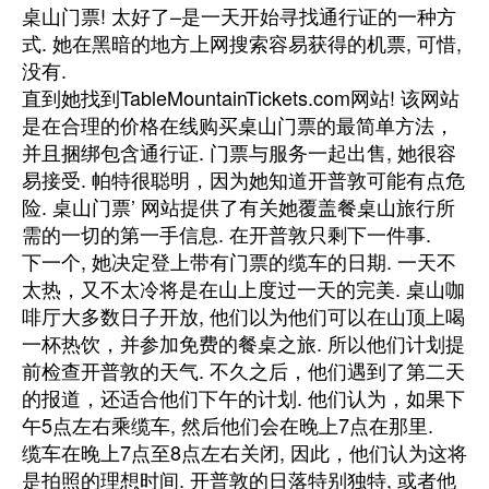
桌山门票! 太好了–是一天开始寻找通行证的一种方
式. 她在黑暗的地方上网搜索容易获得的机票, 可惜,
没有.
直到她找到TableMountainTickets.com网站! 该网站
是在合理的价格在线购买桌山门票的最简单方法，
并且捆绑包含通行证. 门票与服务一起出售, 她很容
易接受. 帕特很聪明，因为她知道开普敦可能有点危
险. 桌山门票’ 网站提供了有关她覆盖餐桌山旅行所
需的一切的第一手信息. 在开普敦只剩下一件事.
下一个, 她决定登上带有门票的缆车的日期. 一天不
太热，又不太冷将是在山上度过一天的完美. 桌山咖
啡厅大多数日子开放, 他们以为他们可以在山顶上喝
一杯热饮，并参加免费的餐桌之旅. 所以他们计划提
前检查开普敦的天气. 不久之后，他们遇到了第二天
的报道，还适合他们下午的计划. 他们认为，如果下
午5点左右乘缆车, 然后他们会在晚上7点在那里.
缆车在晚上7点至8点左右关闭, 因此，他们认为这将
是拍照的理想时间. 开普敦的日落特别独特, 或者他