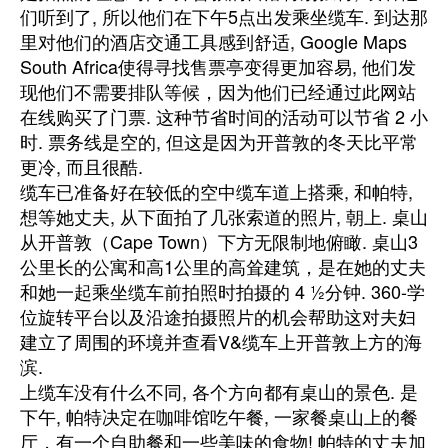
们听到了, 所以他们在下午5点出发乘坐缆车. 到达那
里对他们的酒店交通工具感到舒适, Google Maps
South Africa使得寻找售票亭变得更加容易, 他们发
现他们不需要排队等候，因为他们已经通过此网站
在线购买了门票. 这种节省时间的活动可以节省 2 小
时. 票务线是空的, 但这是因为开普敦的冬天比平常
更冷, 而且很酷.
缆车已准备好在较低的空中缆车道上搭乘, 和帕特,
想等她丈夫, 从下面拍了几张索道的照片, 朝上. 桌山
从开普敦（Cape Town）下方无限制地俯瞰. 桌山3
公里长的公寓和高1公里的高耸建筑，是在她的丈夫
和她一起乘坐缆车前拍照时拍摄的 4 ½分钟. 360-学
位旋转平台以及沿途拍摄照片的机会帮助这对夫妇
建立了周围的环境并查看V&缆车上开普敦上方的海
滨.
上缆车没有什么不同, 各个方向都有桌山的景色. 是
下午, 帕特决定在咖啡馆吃午餐, 一家餐桌山上的餐
厅，有一个自助餐和一些美味的食物! 帕特的丈夫加