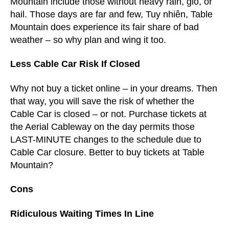
Mountain include those without heavy rain
, gió,
or
hail
.
Those days are far and few
, Tuy nhiên,
Table
Mountain does experience its fair share of bad
weather – so why plan and wing it too
.
Less Cable Car Risk If Closed
Why not buy a ticket online – in your dreams
.
Then
that way
,
you will save the risk of whether the
Cable Car is closed – or not
.
Purchase tickets at
the Aerial Cableway on the day permits those
LAST-MINUTE changes to the schedule due to
Cable Car closure
.
Better to buy tickets at Table
Mountain
?
Cons
Ridiculous Waiting Times In Line