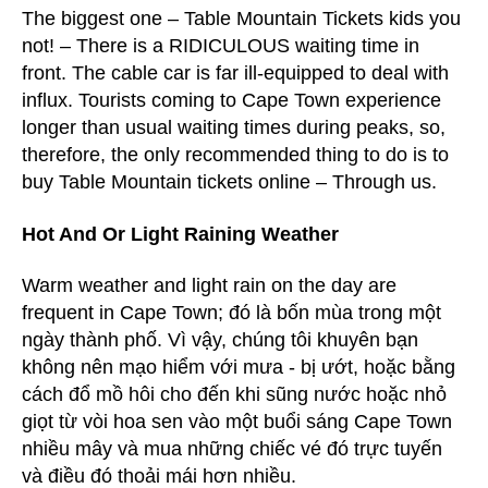
The biggest one – Table Mountain Tickets kids you
not
!
– There is a RIDICULOUS waiting time in
front
.
The cable car is far ill-equipped to deal with
influx
.
Tourists coming to Cape Town experience
longer than usual waiting times during peaks
,
so
,
therefore
,
the only recommended thing to do is to
buy Table Mountain tickets online – Through us
.
Hot And Or Light Raining Weather
Warm weather and light rain on the day are
frequent in Cape Town
; đó là bốn mùa trong một
ngày thành phố. Vì vậy, chúng tôi khuyên bạn
không nên mạo hiểm với mưa - bị ướt, hoặc bằng
cách đổ mồ hôi cho đến khi sũng nước hoặc nhỏ
giọt từ vòi hoa sen vào một buổi sáng Cape Town
nhiều mây và mua những chiếc vé đó trực tuyến
và điều đó thoải mái hơn nhiều.