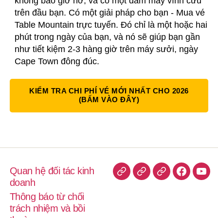
không bao giờ nở, và có một đám mây vĩnh cửu
trên đầu bạn. Có một giải pháp cho bạn - Mua vé
Table Mountain trực tuyến. Đó chỉ là một hoặc hai
phút trong ngày của bạn, và nó sẽ giúp bạn gần
như tiết kiệm 2-3 hàng giờ trên máy sưởi, ngày
Cape Town đông đúc.
KIỂM TRA CHI PHÍ VÉ MỚI NHẤT CHO 2026
(BẤM VÀO ĐÂY)
Quan hệ đối tác kinh
TripAdvisor
Chào
TrustPilot
Faceboo
You
doanh
Peter
Thông báo từ chối
trách nhiệm và bồi